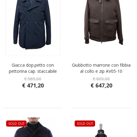
Giacca dop.petto con
Giubbotto marrone con fibbia
pettorina cap. staccabile
al collo e zip AV05-10
uomo COMP2/20-01
€ 589,00
€ 809,00
€ 471,20
€ 647,20
SOLD OUT
SOLD OUT