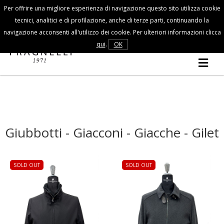
Per offrire una migliore esperienza di navigazione questo sito utilizza cookie
Servizio clienti
tecnici, analitici e di profilazione, anche di terze parti, continuando la
navigazione acconsenti all'utilizzo dei cookie. Per ulteriori informazioni clicca
COLLEZIONE
qui
.
OK
UOMO
AUTUNNO/INVERNO
Giubbotti - Giacconi - Giacche - Gilet
SOLD OUT
SOLD OUT